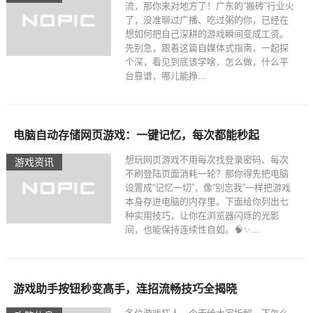
流，那你来对地方了！广东的“搬砖”行业火
了，没准聊过广播、吃过粥的你，已经在
想如何把自己深耕的游戏瞬间变成工资。
先别急，跟着这篇自媒体式指南，一起探
个深，看见到底该学啥，怎么做，什么平
台靠谱，哪儿能挣...
电脑自动存储网页游戏：一键记忆，每次都能秒起
想玩网页游戏不用每次找登录密码、每次
游戏资讯
不刷登陆页面消耗一轮？那你得先把电脑
设置成“记忆一切”，像“别忘我”一样把游戏
本身存进电脑的内存里。下面给你列出七
种实用技巧，让你在浏览器闪烁的光影
间，也能保持连续性自如。🧠✨...
游戏助手按钮秒变高手，连招流畅技巧全揭晓