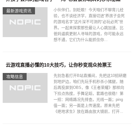
小伙伴们，别眨眼！今天咱们不聊育儿经
最新游戏资讯
验，也不谈经济学，直接切进“养孩子会死
的游戏名字”这片深不可测的“必玩必死”世
界。一起来探索那些最让人心跳加速、比
爸妈逼疯更耐人寻味的游戏，你可能永远
想不通，它们为什么能抓住你...
云游戏直播必懂的10大技巧，让你秒变观众抢票王
先别急着打开B站直播间，先把这10招研磨
攻略信息
到地炉边，咱们先玩手机秒杀小猪腿，随
后再投屏到OBS，像《王者荣耀》那样向
下捡点热搜，手舞足蹈，套路也很稳！第
一招：网络路况先排查。光线一面；ping
值一面；另一面是上传速度。原来先把
《绝地求生》放在路由放大镜前，打开...