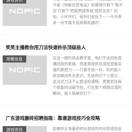
游戏资讯
卡被《特斯拉变电站》折磨得只剩下“看不
见”只剩下“把我熬成青蛙”感到无奈？别
怕，小伙伴们，给你们安抚下——今天带
来一份专属于低规格机器的“...
笑笑主播教你用刀法快速秒杀顶级敌人
在这一期的热血教学里，咱们不走四处直
攻略信息
播回放的套路，而是直接抓住游戏里最关
键的那把刀——只要手指一抖，你的敌人
就会瞬间失去意识。先给你们个小提示：
这法式刀法不止要连招通畅，更要抓住每
个技能的动画节拍，打在那个稍微过渡的
瞬间，敌人就被你打个...
广东游戏搬砖招聘指南：靠谱游戏技巧全攻略
如果你正准备把把玩游戏的时间变成现金
游戏资讯