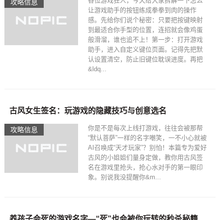
各位游戏狂人，今天给大家拆解一下怎么
攻略信息
让游戏助手的按钮练成拳拳到肉的操作
感。先给你们说个秘密：只要把按键映射
到最适合你手型的位置，连招就会像鸡蛋
般滑溜，谁也追不上！第一步：打开游戏
助手，进入自定义键位页面。记得先把默
认设置清空，防止旧键位耽误进度。再把
&ldq...
古风女生签名：玩游戏的隐藏技巧与创意选名
你是不是每次上线打游戏，往往会被那帮
攻略信息
“默认菩萨”一样的名字嘲笑，一不小心就被
AI召唤成“天才玩家”？别怕！本篇专为爱好
古风的小姐姐们量身定做，教你用古风签
名在游戏里抢头，抢心水对手的第一眼印
象。别说我没提醒你&m...
养孩子会死的游戏名字—“死”也会被你玩转的秒杀秘籍