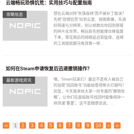
云端畅玩恐惧饥荒：实用技巧与配置指南
想在云端对阵“失落森林”而不被补丁耽误？
攻略信息
先把“恐惧饥荒”拉到云里，按图索骥，先调
好网速与分辨率，别让帧数拉你回到原版
的碎片化世界。畅玩前先把能撑住峰值算
下来，雪花雨后的网络延迟若猛增，连绵
的工具链就跟乌龟背叛一样...
如何在Steam申请恢复后迅速撤销操作？
嘿，Steam玩家们！最近不是有人被自己
最新游戏资讯
的加密“找回账号”功能给惹得焦头烂额吗？
别急，今天我来给大家一份专属的“撤销攻
略”，让你们在面临账号找回时能像闹钟一
样快速“重置”。这不是随便说说，...
‹‹
1
2
3
4
5
6
7
8
9
10
›
››