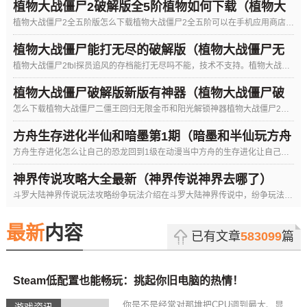
植物大战僵尸2破解版全5阶植物如何下载（植物大
植物大战僵尸2全五阶版怎么下载植物大战僵尸2全五阶可以在手机应用商店下载。或者是在网络上搜索植物大战僵尸2全
战僵尸2破解版全5阶植物下载教程）
植物大战僵尸能打无尽的破解版（植物大战僵尸无
植物大战僵尸2fbl探员追风的存档能打无尽吗不能，技术不支持。植物大战僵尸2FBI探员追风是一个破解版的名字
尽版最新破解）
植物大战僵尸破解版新版有神器（植物大战僵尸破
怎么下载植物大战僵尸二僵王回归无限金币和阳光解锁神器植物大战僵尸2僵王回归破解版2022玩起来是非常的爽快的
解版新版有神器吗）
万道神域红包版下载（万道神域红包版下载安装）
方舟生存进化半仙和暗墨第1期（暗墨和半仙玩方舟
方舟生存进化怎么让自己的恐龙回到1级在动漫当中方舟的生存进化让自己的恐龙回到一级，那是不可能实现的。因为方舟
生存进化）
神界传说攻略大全最新（神界传说神界去哪了）
斗罗大陆神界传说玩法攻略纷争玩法介绍在斗罗大陆神界传说中，纷争玩法有什么样的特别之处？要参与纷争玩法又有什
最新
内容
已有文章
583099
篇
Steam低配置也能畅玩：挑起你旧电脑的热情！
你是不是经常对那堆把CPU调到最大、显