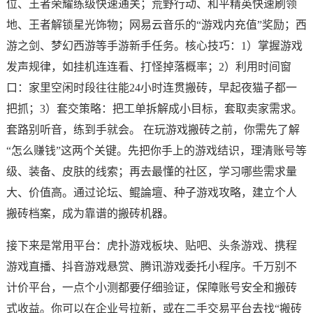
位、王者荣耀练级快速通关；荒野行动、和平精英快速刷领
地、王者解锁星光饰物；网易云音乐的“游戏内充值”奖励；西
游之剑、梦幻西游等手游新手任务。核心技巧：1）掌握游戏
发声规律，如挂机连连看、打怪掉落概率；2）利用时间窗
口：家里空闲时段往往能24小时连贯搬砖，早起夜猫子都一
把抓；3）套交策略：把工单拆解成小目标，套取卖家需求。
套路别听音，练到手就会。 在玩游戏搬砖之前，你需先了解
“怎么赚钱”这两个关键。先把你手上的游戏结识，理清账号等
级、装备、皮肤的线索；再去最懂的社区，学习哪些需求量
大、价值高。通过论坛、鲲論壇、种子游戏攻略，建立个人
搬砖档案，成为靠谱的搬砖机器。
接下来是常用平台：虎扑游戏板块、贴吧、头条游戏、携程
游戏直播、抖音游戏悬赏、腾讯游戏委托小程序。千万别不
计价平台，一点个小测都要仔细验证，保障账号安全和搬砖
式收益。你可以在企业号拉新，或在二手交易平台去找“搬砖