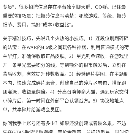
专员”，很多招聘信息存在平台独享聊天群、QQ群。记住最
重要的技巧是：把搬砖信息写清楚：哪款游戏、等级、搬砖
细节、费用，搞好“成本+收益比”。
关于精准技巧，先说几个火热的小技巧。1）连段位刷刷碎碎
的法宝：在WAR的4-6级之间玩各种神器，利用普通模式的荷
兰华灯，准确保收取正品皮肤。2）星光钓鱼速收：在游戏里
开一条星光需要积分的线，等到额外的银币触发后，立刻在
背后收割，有效提升秒数收益。3）经验碎片拼图：在主题副
本内，快速完成碎片磨合，创建自己的碎片〆卷包，搭配跑
团灌溉，收益量翻倍。4）分离召唤师商人猫，遇到玩家交付
小碎片后，第一时间在外部平台认领战方。5）协议地址点
单，共享碎片给游戏会员团。
你问我手上账号还有多少？如果还没创建或者装么累，不妨
先在GTA5手游里做搬砖，等价金币高，兑换货币易。同时记