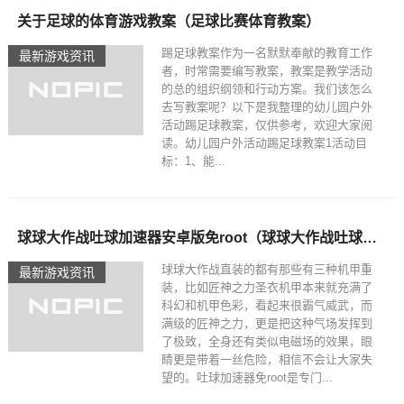
关于足球的体育游戏教案（足球比赛体育教案）
踢足球教案作为一名默默奉献的教育工作
最新游戏资讯
者，时常需要编写教案，教案是教学活动
的总的组织纲领和行动方案。我们该怎么
去写教案呢？以下是我整理的幼儿园户外
活动踢足球教案，仅供参考，欢迎大家阅
读。幼儿园户外活动踢足球教案1活动目
标：1、能...
球球大作战吐球加速器安卓版免root（球球大作战吐球加速器永久免费版）
球球大作战直装的都有那些有三种机甲重
最新游戏资讯
装，比如匠神之力圣衣机甲本来就充满了
科幻和机甲色彩，看起来很霸气威武，而
满级的匠神之力，更是把这种气场发挥到
了极致，全身还有类似电磁场的效果，眼
睛更是带着一丝危险，相信不会让大家失
望的。吐球加速器免root是专门...