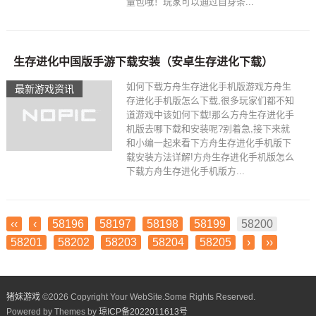
量包哦！玩家可以通过自身条...
生存进化中国版手游下载安装（安卓生存进化下载）
如何下载方舟生存进化手机版游戏方舟生
最新游戏资讯
存进化手机版怎么下载,很多玩家们都不知
道游戏中该如何下载!那么方舟生存进化手
机版去哪下载和安装呢?别着急,接下来就
和小编一起来看下方舟生存进化手机版下
载安装方法详解!方舟生存进化手机版怎么
下载方舟生存进化手机版方...
‹‹
‹
58196
58197
58198
58199
58200
58201
58202
58203
58204
58205
›
››
猪妹游戏
©
2026 Copyright Your WebSite.Some Rights Reserved.
Powered by Themes by
琼ICP备2022011613号