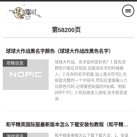
第58200页
球球大作战黑名字颜色（球球大作战改黑色名字）
球球大作战，名字如何变彩色？1.首先改
攻略信息
颜色只能在开局前,还能改名字的时候输
入；2.在你的名字前面,加上英文符号[],也
就是完整的一个中括号,然后在里面输入六
位颜色代码,记得要把前面的#去掉。例如:
[00FF7F]；3.然后再进入游戏,名字就变成
该...
和平精英国际服最新版本怎么下载安装包教程（和平精英国际服应该怎么下载）
和平精英美服怎么下载下载方法：1、安卓
游戏资讯