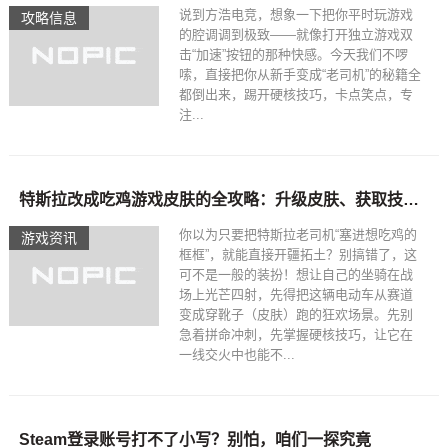
说到方浩电竞，想象一下把你平时玩游戏
攻略信息
的腔调调到极致——就像打开独立游戏双
击“加速”按钮的那种快感。今天我们不啰
嗦，直接把你从新手变成“老司机”的秘籍全
都倒出来，踢开硬核技巧，卡点笑点，专
注...
特斯拉改成吃鸡游戏皮肤的全攻略：升级皮肤、获取技巧与化身铁甲王
你以为只要把特斯拉老司机“塞进想吃鸡的
游戏资讯
框框”，就能直接开疆拓土？别搞错了，这
可不是一般的装扮！想让自己的坐骑在战
场上光芒四射，先得把这辆电动车从赛道
变成穿靴子（皮肤）跑的狂欢场景。先别
急着拼命冲刺，先掌握硬核技巧，让它在
一线交火中也能不...
Steam登录账号打不了小写？别怕，咱们一探究竟