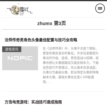
zhumx 第3页
法师传奇男角色头像最佳配置与技巧全攻略
在《法师传奇》中，头像不光是个图标，
游戏资讯
更是你角色身份的象征。许多玩家都把头
像当作升级、连线、甚至是战斗招牌。如
果你想让头像既酷炫又能反映实力，下面
这些技巧不容错过。先从基本信息说起：
头像分为基础头像、职业特定头像和特殊
副本头像。基础头像往往是1-100级通
用，...
方浩电竞游戏：实战技巧速成指南