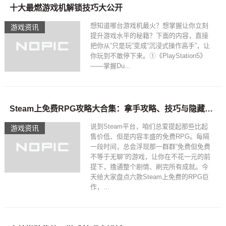
十大最燃游戏机解锁技巧大公开
想知道哪台游戏机最火？想掌握让你立刻
游戏资讯
提升游戏水平的秘籍？下面的内容，直接
把你从“只是玩”变成“沉浸式操作高手”，让
你玩到不敢停下来。①《PlayStation5》
——掌握Du...
Steam上免费RPG攻略大合集：拿手攻略、技巧与隐藏玩法全方位解析
说到Steam平台，咱们总爱提起那些比起
游戏资讯
售价低、但是内容丰盛的免费RPG。每隔
一段时间，总会浮现那一群群“免费但免费
不等于无聊”的游戏，让你在不花一元的前
提下，撸通整个剧情、刷完所有成就。今
天给大家盘点六款Steam上免费的RPG巨
作，...