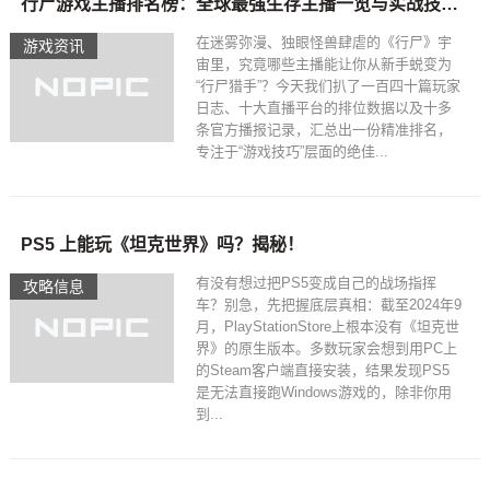
行尸游戏主播排名榜：全球最强生存主播一览与实战技巧大公开
在迷雾弥漫、独眼怪兽肆虐的《行尸》宇
游戏资讯
宙里，究竟哪些主播能让你从新手蜕变为
“行尸猎手”？今天我们扒了一百四十篇玩家
日志、十大直播平台的排位数据以及十多
条官方播报记录，汇总出一份精准排名，
专注于“游戏技巧”层面的绝佳...
PS5 上能玩《坦克世界》吗？揭秘！
有没有想过把PS5变成自己的战场指挥
攻略信息
车？别急，先把握底层真相：截至2024年9
月，PlayStationStore上根本没有《坦克世
界》的原生版本。多数玩家会想到用PC上
的Steam客户端直接安装，结果发现PS5
是无法直接跑Windows游戏的，除非你用
到...