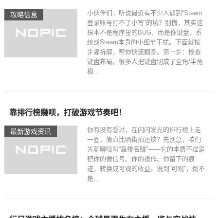
小伙伴们，听说最近有不少人遇到“Steam
攻略信息
登录账号打不了小写”的坑？别慌，其实这
根本不是程序里的BUG，而是你键盘、系
统或Steam本身的小细节干扰。下面就按
步骤拆解，帮你快速翻身。第一步：检查
键盘布局。很多人把键盘切成了全角/半角
模...
靠排行榜赚呗，打破游戏节奏吧！
你有没有想过，在闪闪发光的排行榜上走
最新游戏资讯
一圈，简直比晒街拍还炫？先别急，咱们
先聊聊啥叫“靠排名赚”——它的本质不过是
把你的微信号、你的操作、你留下的痕
迹，转换成可观的收益。说到“可观”，倒不
是...