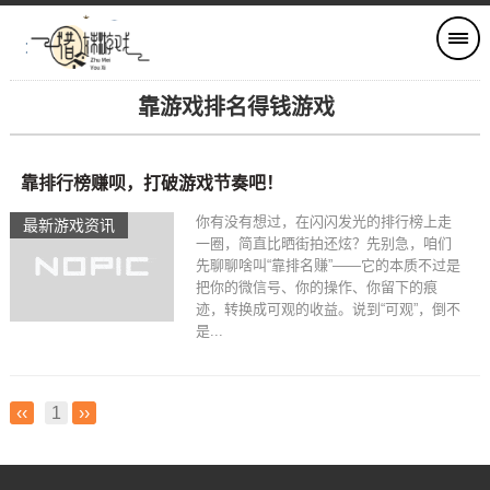
靠游戏排名得钱游戏
靠排行榜赚呗，打破游戏节奏吧！
你有没有想过，在闪闪发光的排行榜上走
最新游戏资讯
一圈，简直比晒街拍还炫？先别急，咱们
先聊聊啥叫“靠排名赚”——它的本质不过是
把你的微信号、你的操作、你留下的痕
迹，转换成可观的收益。说到“可观”，倒不
是...
‹‹
1
››