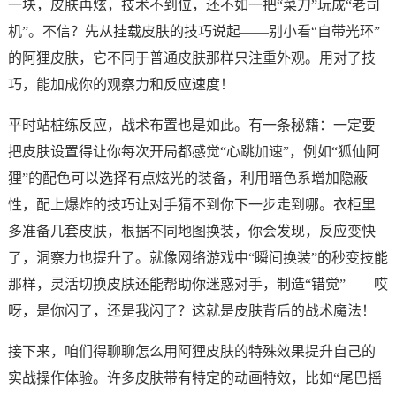
一块，皮肤再炫，技术不到位，还不如一把“菜刀”玩成“老司
机”。不信？先从挂载皮肤的技巧说起——别小看“自带光环”
的阿狸皮肤，它不同于普通皮肤那样只注重外观。用对了技
巧，能加成你的观察力和反应速度！
平时站桩练反应，战术布置也是如此。有一条秘籍：一定要
把皮肤设置得让你每次开局都感觉“心跳加速”，例如“狐仙阿
狸”的配色可以选择有点炫光的装备，利用暗色系增加隐蔽
性，配上爆炸的技巧让对手猜不到你下一步走到哪。衣柜里
多准备几套皮肤，根据不同地图换装，你会发现，反应变快
了，洞察力也提升了。就像网络游戏中“瞬间换装”的秒变技能
那样，灵活切换皮肤还能帮助你迷惑对手，制造“错觉”——哎
呀，是你闪了，还是我闪了？这就是皮肤背后的战术魔法！
接下来，咱们得聊聊怎么用阿狸皮肤的特殊效果提升自己的
实战操作体验。许多皮肤带有特定的动画特效，比如“尾巴摇