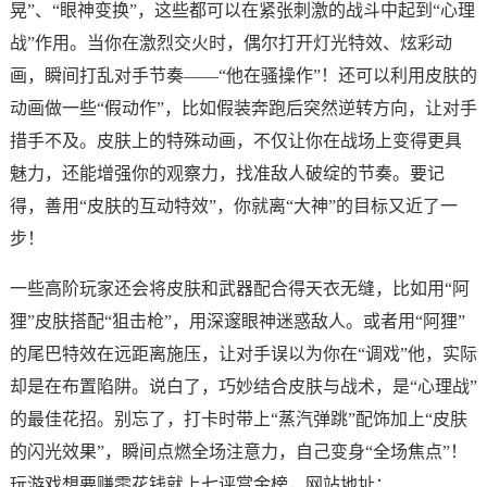
晃”、“眼神变换”，这些都可以在紧张刺激的战斗中起到“心理
战”作用。当你在激烈交火时，偶尔打开灯光特效、炫彩动
画，瞬间打乱对手节奏——“他在骚操作”！还可以利用皮肤的
动画做一些“假动作”，比如假装奔跑后突然逆转方向，让对手
措手不及。皮肤上的特殊动画，不仅让你在战场上变得更具
魅力，还能增强你的观察力，找准敌人破绽的节奏。要记
得，善用“皮肤的互动特效”，你就离“大神”的目标又近了一
步！
一些高阶玩家还会将皮肤和武器配合得天衣无缝，比如用“阿
狸”皮肤搭配“狙击枪”，用深邃眼神迷惑敌人。或者用“阿狸”
的尾巴特效在远距离施压，让对手误以为你在“调戏”他，实际
却是在布置陷阱。说白了，巧妙结合皮肤与战术，是“心理战”
的最佳花招。别忘了，打卡时带上“蒸汽弹跳”配饰加上“皮肤
的闪光效果”，瞬间点燃全场注意力，自己变身“全场焦点”！
玩游戏想要赚零花钱就上七评赏金榜，网站地址：