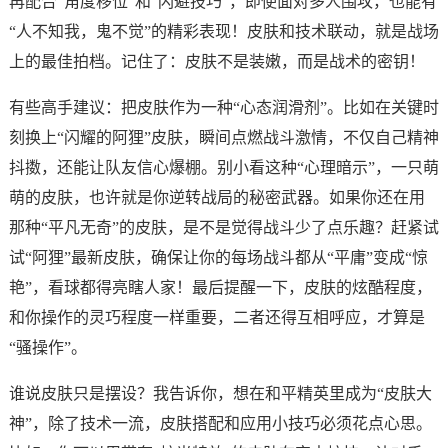
再配合“角度移位”和“闪避技巧”，即使面对多人围攻，也能有
“人不知我，鬼不觉”的精彩表现！皮肤和技术联动，就是战场
上的最佳拍档。记住了：皮肤不是装嫩，而是战术的密钥！
有些高手建议：把皮肤作为一种“心态润滑剂”。比如在关键时
刻换上“闪耀的阿狸”皮肤，瞬间点燃战斗激情，不仅自己精神
抖擞，还能让队友信心爆棚。别小看这种“心理暗示”，一只萌
萌的皮肤，也许就是你逆转战局的秘密武器。如果你还在用
那种“平凡无奇”的皮肤，是不是觉得战斗少了点乐趣？赶紧试
试“阿狸”最新皮肤，确保让你的每场战斗都从“平庸”变成“惊
艳”，看球都得亮瞎人家！最后提醒一下，皮肤的炫酷程度，
和你操作的灵巧程度一样重要，二者还得互相呼应，才算是
“骚操作”。
谁说皮肤只是摆设？我告诉你，想在和平精英里成为“皮肤大
神”，除了技术一流，皮肤搭配和应用小技巧必须花点心思。