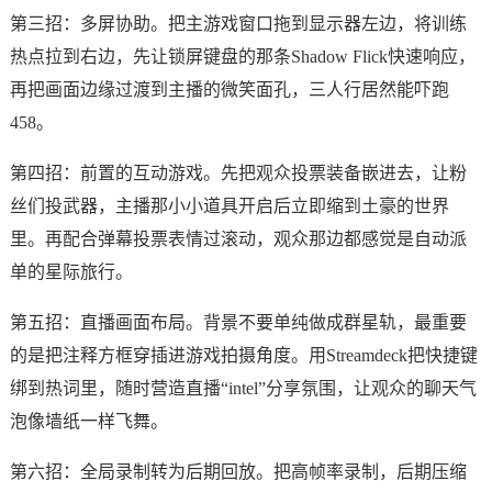
第三招：多屏协助。把主游戏窗口拖到显示器左边，将训练
热点拉到右边，先让锁屏键盘的那条Shadow Flick快速响应，
再把画面边缘过渡到主播的微笑面孔，三人行居然能吓跑
458。
第四招：前置的互动游戏。先把观众投票装备嵌进去，让粉
丝们投武器，主播那小小道具开启后立即缩到土豪的世界
里。再配合弹幕投票表情过滚动，观众那边都感觉是自动派
单的星际旅行。
第五招：直播画面布局。背景不要单纯做成群星轨，最重要
的是把注释方框穿插进游戏拍摄角度。用Streamdeck把快捷键
绑到热词里，随时营造直播“intel”分享氛围，让观众的聊天气
泡像墙纸一样飞舞。
第六招：全局录制转为后期回放。把高帧率录制，后期压缩