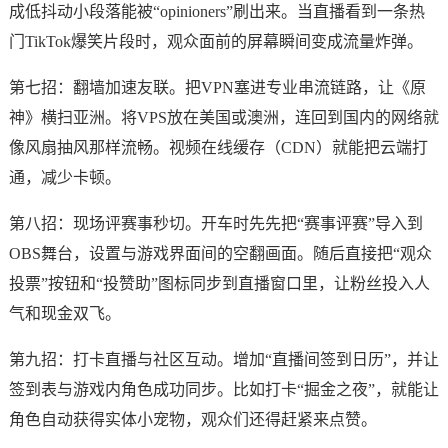
成低抖动小段落能被“opinioners”刷出来。当直播看到一条热
门TikTok爆笑片段时，观众面前的屏幕瞬间变成流量炸弹。
第七招：翻墙加速友联。把VPN塞进专业串流链路，让《原
神》横扫亚洲。将VPS放在美国或澳洲，连回到国内的网络就
像风扇抽风那样流畅。视频在线缓存（CDN）就能把云端打
通，减少卡顿。
第八招：现场评赛事秒切。开车时先先把“赛事评赛”导入到
OBS舞台，设置与游戏界面间的空翻画面。随后直接把“观众
投票”按钮和“投赞助”图标同步到直播窗口里，让粉丝投入人
气和现金双飞。
第九招：打卡直播与社区互动。增加“直播间签到日历”，并让
签到表与游戏内角色成功同步。比如打卡“掘金之夜”，就能让
角色自动获得实体小宠物，观众们还得赶紧来点赞。