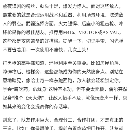
熬夜追剧的粉丝，劲头十足，爆发力惊人。面对这些敌人，
最重要的就是合理运用战术和武器、利用场景环境、吃透敌
人的弱点。武器选择方面，火力强悍、后座小的狙击枪、冲
锋枪是你的最佳朋友。推荐用M416、VECTOR或AS VAL，
这些都是攻防兼备的好搭档。提醒一下，切记手雷、闪光弹
不要省着用，一次使用不痛快，几次上头！
打黑枪的高手都知道，环境利用至关重要。比如房屋角落、
障碍物后、楼梯旁，这些都能成为你的天然隐身点。别站在
原地瞎晃，像哈士奇一样东跑西跑，敌人就会轻松锁定你。
学会“蹲吃药，趴藏身”这种基本功，但不要太死板，偶尔突然
起身“推个飞天大炮”，让敌人措手不及，就像玩变声一样，突
如其来的变化会提高你的存活率。
别忘了，队友作用巨大，合理分工，合作打团，才是真正的
王道。比如：你是爆破手，提前布置炸药把门炸开，队友就