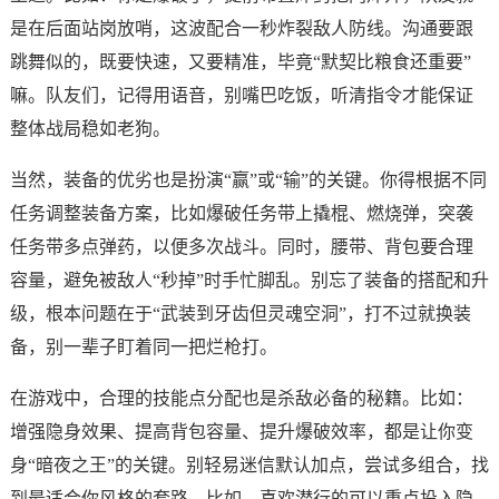
是在后面站岗放哨，这波配合一秒炸裂敌人防线。沟通要跟
跳舞似的，既要快速，又要精准，毕竟“默契比粮食还重要”
嘛。队友们，记得用语音，别嘴巴吃饭，听清指令才能保证
整体战局稳如老狗。
当然，装备的优劣也是扮演“赢”或“输”的关键。你得根据不同
任务调整装备方案，比如爆破任务带上撬棍、燃烧弹，突袭
任务带多点弹药，以便多次战斗。同时，腰带、背包要合理
容量，避免被敌人“秒掉”时手忙脚乱。别忘了装备的搭配和升
级，根本问题在于“武装到牙齿但灵魂空洞”，打不过就换装
备，别一辈子盯着同一把烂枪打。
在游戏中，合理的技能点分配也是杀敌必备的秘籍。比如：
增强隐身效果、提高背包容量、提升爆破效率，都是让你变
身“暗夜之王”的关键。别轻易迷信默认加点，尝试多组合，找
到最适合你风格的套路。比如，喜欢潜行的可以重点投入隐