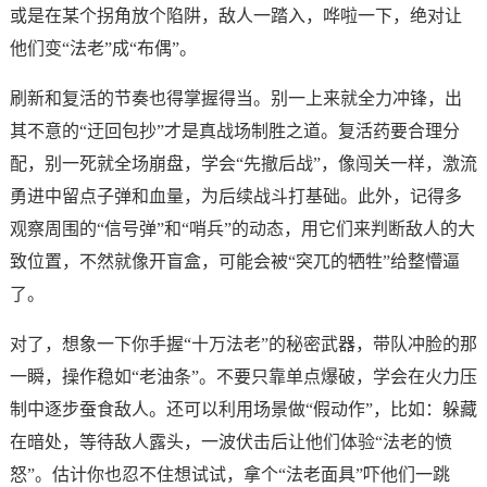
或是在某个拐角放个陷阱，敌人一踏入，哗啦一下，绝对让
他们变“法老”成“布偶”。
刷新和复活的节奏也得掌握得当。别一上来就全力冲锋，出
其不意的“迂回包抄”才是真战场制胜之道。复活药要合理分
配，别一死就全场崩盘，学会“先撤后战”，像闯关一样，激流
勇进中留点子弹和血量，为后续战斗打基础。此外，记得多
观察周围的“信号弹”和“哨兵”的动态，用它们来判断敌人的大
致位置，不然就像开盲盒，可能会被“突兀的牺牲”给整懵逼
了。
对了，想象一下你手握“十万法老”的秘密武器，带队冲脸的那
一瞬，操作稳如“老油条”。不要只靠单点爆破，学会在火力压
制中逐步蚕食敌人。还可以利用场景做“假动作”，比如：躲藏
在暗处，等待敌人露头，一波伏击后让他们体验“法老的愤
怒”。估计你也忍不住想试试，拿个“法老面具”吓他们一跳