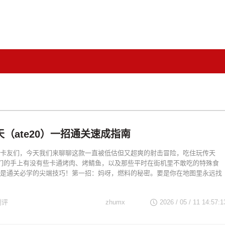
（ate20）一招通关速成指南
卡友们，今天我们来聊聊这款一直被低估但又超爽的射击冒险，吃住玩传天
0！你们的手上有没有些卡通烤肉、烤鲭鱼，以及那些平时在街机里不敢吃的特殊食
是通关必学的尖端技巧！第一招：妈呀，燃料的秘密。要是你在地图里永远找
测评
zhumx
2026 / 05 / 11 14:57:1