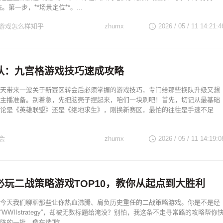
。第一步，**场景定位**。...
游戏怎么样知乎
zhumx
2026 / 05 / 11 14:21:4
队：九宫格游戏技巧速成攻略
天带来一波关于新赛区转会后必须掌握的游戏技巧，专门给那些换队升级又想
主播准备。别着急，先把脑壳子捏起来，咱们一块刷吧！首先，切记从最基础
论是《英雄联盟》还是《绝地求生》，刚换新赛区，最怕的往往是手速不足
会
zhumx
2026 / 05 / 11 14:19:0
上必玩二战策略游戏TOP10，教你从起点到大胜利
今天我们聊聊那些让你热血沸腾、肩负历史重任的二战策略游戏。你是不是经
搜“WWIIstrategy”，却被无数标题给淹没？别怕，我这条不走寻常路的攻略帮你
的一批，像在选“吃...