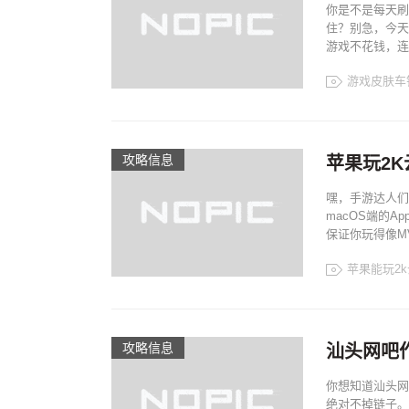
你是不是每天刷
住？别急，今天
游戏不花钱，连皮
游戏皮肤车
攻略信息
苹果玩2
嘿，手游达人们！
macOS端的A
保证你玩得像MV
苹果能玩2
攻略信息
汕头网吧
你想知道汕头网
绝对不掉链子。