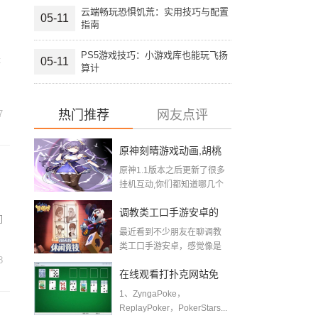
云端畅玩恐惧饥荒：实用技巧与配置
05-11
指南
PS5游戏技巧：小游戏库也能玩飞扬
是
05-11
算计
热门推荐
网友点评
7
原神刻晴游戏动画,胡桃
原神1.1版本之后更新了很多
刻晴大战史莱姆在哪里
挂机互动,你们都知道哪几个
呢?...
看
调教类工口手游安卓的
们
最近看到不少朋友在聊调教
市场与玩法解读（非露
类工口手游安卓，感觉像是
8
把剧情向恋爱养成和互...
骨版）
在线观看打扑克网站免
1、ZyngaPoke，
费打牌的网站有哪些
ReplayPoker，PokerStars...