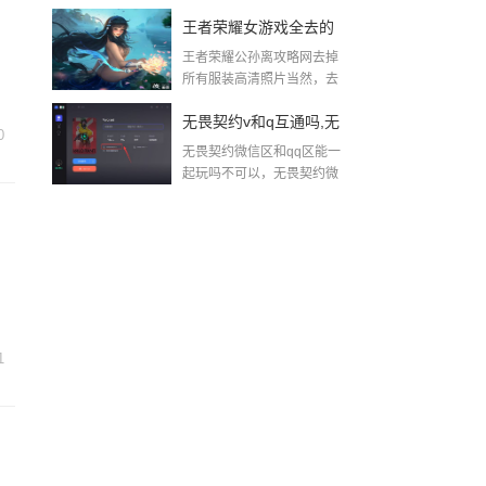
王者荣耀女游戏全去的
王者荣耀公孙离攻略网去掉
照片,王者荣耀把西施卧
所有服装高清照片当然，去
掉服装照...
床去掉所有服装原图在
无畏契约v和q互通吗,无
0
哪
无畏契约微信区和qq区能一
畏契约可以转移qq号吗
起玩吗不可以，无畏契约微
信和Q...
1