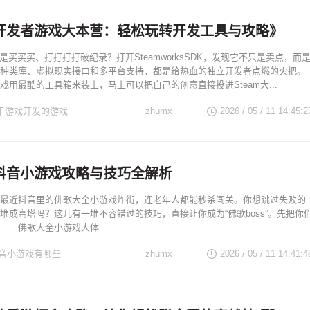
am开发者游戏大本营：轻松玩转开发工具与攻略》
只是买买买、打打打打破纪录？打开SteamworksSDK，发现它不只是卖点，而
种类库、虚拟现实接口和多平台支持，都是给热血的独立开发者点燃的火把。
戏用最酷的工具箱来装上，马上可以把自己的创意直接投进Steam大...
关于游戏开发的游戏
zhumx
2026 / 05 / 11 14:45:2
抖音小游戏攻略与技巧全解析
最近抖音里的佛歌大全小游戏炸街，连老年人都能秒杀闯关。你想跳过失败的
堆成高塔吗？这儿有一堆不容错过的技巧，直接让你成为“佛歌boss”。先把你
——佛歌大全小游戏大体...
音小游戏有哪些
zhumx
2026 / 05 / 11 14:41:4