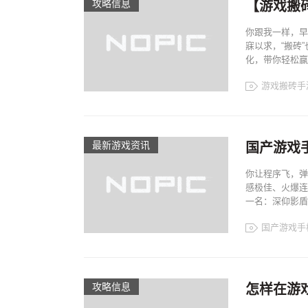
攻略信息
【游戏搬
你跟我一样，早
寐以求，“搬砖
化，带你轻松赢.
游戏搬砖手
最新游戏资讯
国产游戏
你让程序飞，弹
感极佳、火爆连
一名：深仰影盾S1
国产游戏手
攻略信息
怎样在游