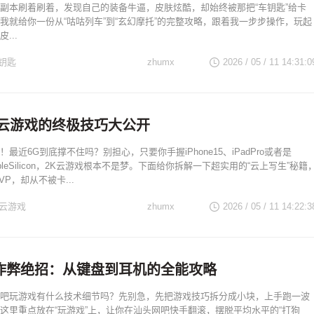
副本刷着刷着，发现自己的装备牛逼，皮肤炫酷，却始终被那把“车钥匙”给卡
我就给你一份从“咕咕列车”到“玄幻摩托”的完整攻略，跟着我一步步操作，玩起
...
钥匙
zhumx
2026 / 05 / 11 14:31:0
K云游戏的终极技巧大公开
最近6G到底撑不住吗？别担心，只要你手握iPhone15、iPadPro或者是
ppleSilicon，2K云游戏根本不是梦。下面给你拆解一下超实用的“云上写生”秘籍
P，却从不被卡...
k云游戏
zhumx
2026 / 05 / 11 14:22:3
作弊绝招：从键盘到耳机的全能攻略
吧玩游戏有什么技术细节吗？先别急，先把游戏技巧拆分成小块，上手跑一波
这里重点放在“玩游戏”上，让你在汕头网吧快手翻滚，摆脱平均水平的“打狗