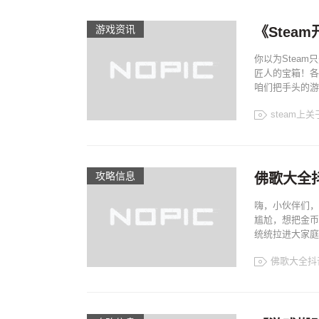
游戏资讯
《Ste
你以为Steam
匠人的宝箱！各
咱们把手头的游
steam上
攻略信息
佛歌大全
嗨，小伙伴们，
尴尬，想把金币
统统拉进大家庭
佛歌大全抖