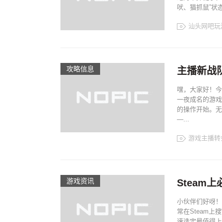
吠、猫抓鼠”状态
汕头网吧玩
攻略信息
主播新战
嘿，大家好！今
一夜成名的游戏
的操作开始。无
—...
游戏主播转
游戏资讯
Steam
小伙伴们好呀！
常在Steam上
速选定最值得上阵