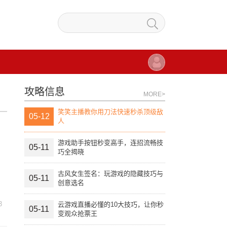
攻略信息
MORE>
笑笑主播教你用刀法快速秒杀顶级敌
05-12
人
游戏助手按钮秒变高手，连招流畅技
05-11
巧全揭晓
古风女生签名：玩游戏的隐藏技巧与
05-11
创意选名
3
云游戏直播必懂的10大技巧，让你秒
05-11
变观众抢票王