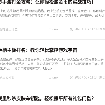
砖手游打金攻略：让你轻松赚金币的实战技巧】
上刷‘逃生游戏’累到头顶冒着泡泡，晚上还想把金币叠成一座大金山？那可别梦
”也能给你“发福”！今天我们直接深挖三大关键词：资源收集、任务提升、战力优
..
游打金工作室
zhumx
2026 / 05 / 11 14:39:4
手柄主板排名：教你轻松掌控游戏宇宙
吉他乱弹，操控走位全靠手柄，没把手柄玩成王。今天宝宝带来国内主板上手
线的十款游戏手柄，先用一条公式验证万变——性能＋人机匹配度＝王者。第
Pro。主板采用双核RIPX芯，Ultra-X...
柄主板排名
zhumx
2026 / 05 / 11 14:38:5
戏里秒杀皮肤车钥匙，轻松摆平所有礼包门槛？