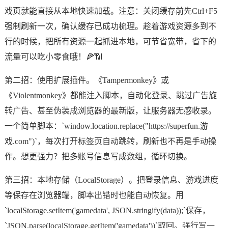
戏页就能直接从本地快速加载。注意：关闭缓存前先Ctrl+F5
强制刷新一次，确认缓存已成功梳理。趁着游戏资源多到不
行的时候，把所有资源一起抓进本地，可节省宽带，省下的
流量可以吃小零食哦！🍕📶
第二招：使用扩展插件。《Tampermonkey》或
《Violentmonkey》都能注入脚本，自动化登录、跳过广告旋
转广告、甚至伪装成浏览器的最新版，让服务器无感收录。
一个简单脚本：`window.location.replace("https://superfun.游
戏.com")`，每次打开标签页自动跳转，刷新也不再是手动操
作。想更强力？把多账号信息写成数组，循环切换。
第三招：本地存储（LocalStorage）。把登录信息、游戏进度
等保存在浏览器端，脚本出错时也能自动恢复。用
`localStorage.setItem('gamedata', JSON.stringify(data));`保存，
`JSON.parse(localStorage.getItem('gamedata'))`取回。强行写一