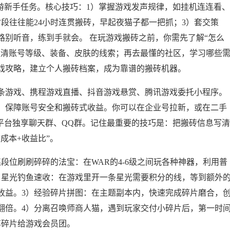
游新手任务。核心技巧：1）掌握游戏发声规律，如挂机连连看、
段往往能24小时连贯搬砖，早起夜猫子都一把抓；3）套交策
路别听音，练到手就会。 在玩游戏搬砖之前，你需先了解“怎么
理清账号等级、装备、皮肤的线索；再去最懂的社区，学习哪些
戏攻略，建立个人搬砖档案，成为靠谱的搬砖机器。
条游戏、携程游戏直播、抖音游戏悬赏、腾讯游戏委托小程序。
，保障账号安全和搬砖式收益。你可以在企业号拉新，或在二手
平台独享聊天群、QQ群。记住最重要的技巧是：把搬砖信息写清
成本+收益比”。
段位刷刷碎碎的法宝：在WAR的4-6级之间玩各种神器，利用普
）星光钓鱼速收：在游戏里开一条星光需要积分的线，等到额外
收益。3）经验碎片拼图：在主题副本内，快速完成碎片磨合，
翻倍。4）分离召唤师商人猫，遇到玩家交付小碎片后，第一时
享碎片给游戏会员团。