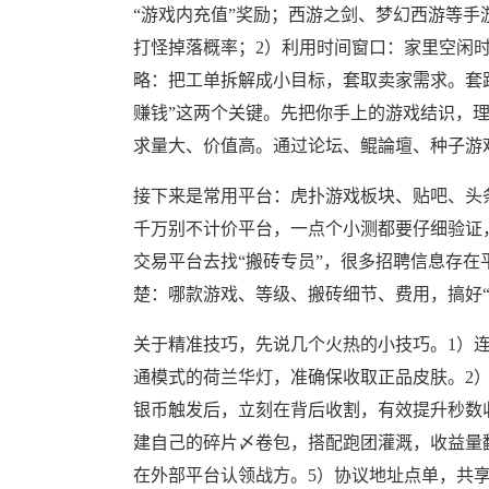
“游戏内充值”奖励；西游之剑、梦幻西游等手
打怪掉落概率；2）利用时间窗口：家里空闲时
略：把工单拆解成小目标，套取卖家需求。套
赚钱”这两个关键。先把你手上的游戏结识，
求量大、价值高。通过论坛、鲲論壇、种子游
接下来是常用平台：虎扑游戏板块、贴吧、头
千万别不计价平台，一点个小测都要仔细验证
交易平台去找“搬砖专员”，很多招聘信息存在
楚：哪款游戏、等级、搬砖细节、费用，搞好“
关于精准技巧，先说几个火热的小技巧。1）连
通模式的荷兰华灯，准确保收取正品皮肤。2
银币触发后，立刻在背后收割，有效提升秒数
建自己的碎片〆卷包，搭配跑团灌溉，收益量
在外部平台认领战方。5）协议地址点单，共