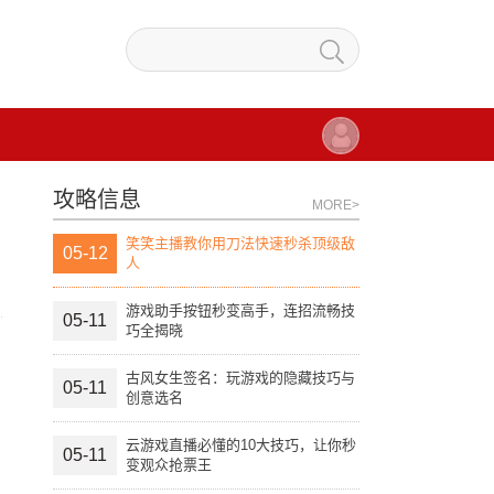
攻略信息
MORE>
笑笑主播教你用刀法快速秒杀顶级敌
05-12
人
游戏助手按钮秒变高手，连招流畅技
05-11
巧全揭晓
古风女生签名：玩游戏的隐藏技巧与
05-11
创意选名
云游戏直播必懂的10大技巧，让你秒
05-11
变观众抢票王