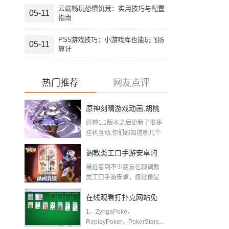
云端畅玩恐惧饥荒：实用技巧与配置
05-11
指南
PS5游戏技巧：小游戏库也能玩飞扬
05-11
算计
热门推荐
网友点评
原神刻晴游戏动画,胡桃
原神1.1版本之后更新了很多
刻晴大战史莱姆在哪里
挂机互动,你们都知道哪几个
呢?...
看
调教类工口手游安卓的
最近看到不少朋友在聊调教
市场与玩法解读（非露
类工口手游安卓，感觉像是
把剧情向恋爱养成和互...
骨版）
在线观看打扑克网站免
1、ZyngaPoke，
费打牌的网站有哪些
ReplayPoker，PokerStars...