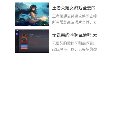
王者荣耀女游戏全去的
王者荣耀公孙离攻略网去掉
照片,王者荣耀把西施卧
所有服装高清照片当然，去
掉服装照...
床去掉所有服装原图在
需
无畏契约v和q互通吗,无
哪
无畏契约微信区和qq区能一
畏契约可以转移qq号吗
起玩吗不可以，无畏契约微
信和Q...
的
创
间