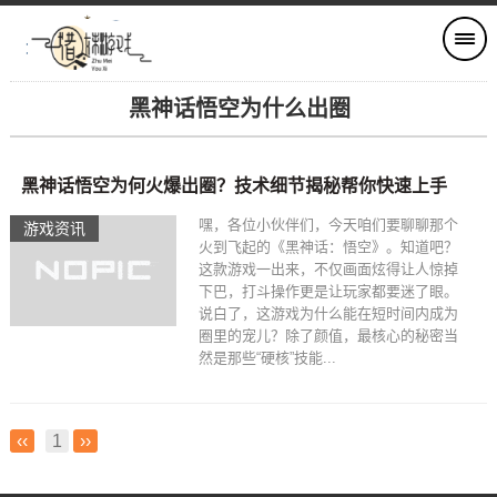
黑神话悟空为什么出圈
黑神话悟空为何火爆出圈？技术细节揭秘帮你快速上手
嘿，各位小伙伴们，今天咱们要聊聊那个
游戏资讯
火到飞起的《黑神话：悟空》。知道吧？
这款游戏一出来，不仅画面炫得让人惊掉
下巴，打斗操作更是让玩家都要迷了眼。
说白了，这游戏为什么能在短时间内成为
圈里的宠儿？除了颜值，最核心的秘密当
然是那些“硬核”技能...
‹‹
1
››