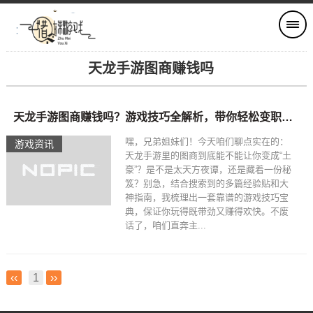
天龙手游图商赚钱吗
天龙手游图商赚钱吗？游戏技巧全解析，带你轻松变职业大咖
嘿，兄弟姐妹们！今天咱们聊点实在的：
游戏资讯
天龙手游里的图商到底能不能让你变成“土
豪”？是不是太天方夜谭，还是藏着一份秘
笈？别急，结合搜索到的多篇经验贴和大
神指南，我梳理出一套靠谱的游戏技巧宝
典，保证你玩得既带劲又赚得欢快。不废
话了，咱们直奔主...
‹‹
1
››